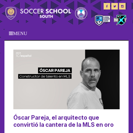
MENU
Óscar Pareja, el arquitecto que
convirtió la cantera de la MLS en oro